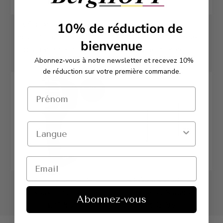
LEO planche à découper
Bestseller
10%
de réduction de
en bambou avec support
Aiguiseur de couteaux à
bienvenue
pour tablette Balance
deux niveaux
Abonnez-vous à notre newsletter et recevez 10%
€50,95
€14,95
de réduction sur votre première commande.
ÉPUISÉ
DiNA Aiguiseur de
LEO Bloc couteaux
couteaux à trois étapes
universel Balance
Abonnez-vous
€21,95
€45,95