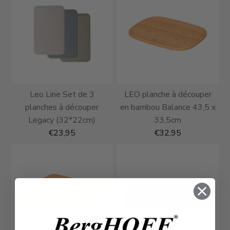
Leo Line Set de 3
LEO planche à découper
planches à découper
en bambou Balance 43,5 x
Legacy (32*22cm)
33,5cm
€23,95
€32,95