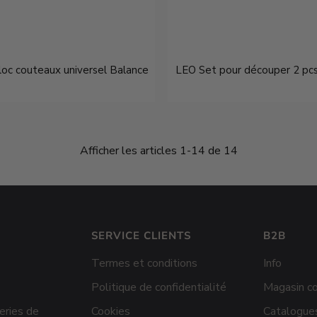
oc couteaux universel Balance
LEO Set pour découper 2 pc
€45,95
€21,95
Afficher les articles 1-14 de 14
SERVICE CLIENTS
B2B
Termes et conditions
Info
Politique de confidentialité
Magasin co
eries de
Cookies
Catalogues