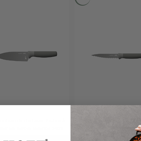
outeau de chef avec fontion à
LEO Couteau utilitaire de
iller les herbes Balance 14cm
Balance 11,50cm