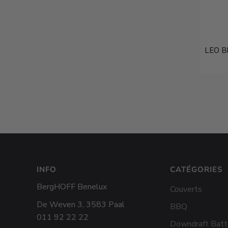
LEO Bl
INFO
CATÉGORIES
BergHOFF Benelux
Couverts
De Weven 3, 3583 Paal
BBQ
011 92 22 22
Downdraft Batt