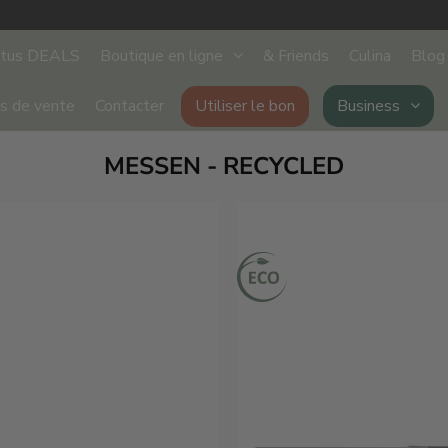
stus DEALS
Boutique en ligne
& Friends
Culina
Blog
ts de vente
Contacter
Utiliser le bon
Business
MESSEN - RECYCLED