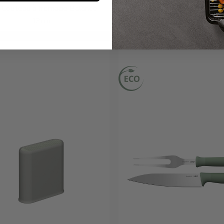
 Couteau à fromage Balance
LEO Bloc de couteaux 6 p
13cm
Balance
€11,95
€104,00