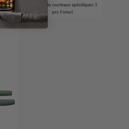
ièces
LEO Set de couteaux spécifiques 3
pcs Forest
€28,95