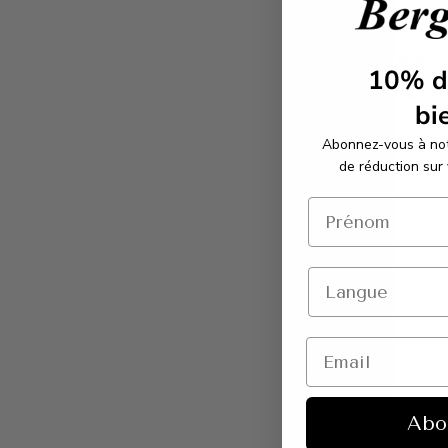
10%
d
bi
Abonnez-vous à not
de réduction sur
Abo