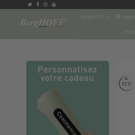
BergHOFF
🔴 Augu
Poin