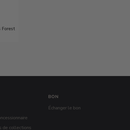
s Forest
BON
Échanger le bon
ncessionnaire
 de collections