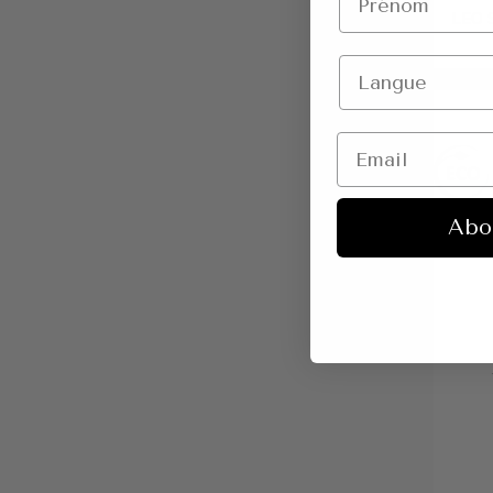
LEO S
Abo