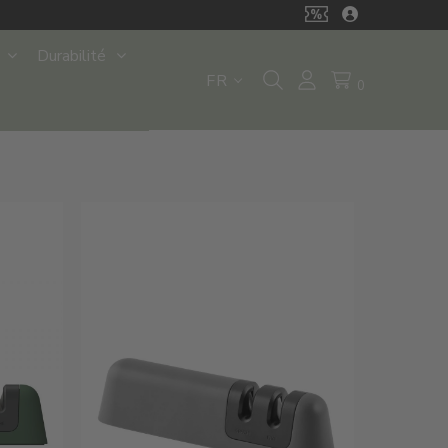
Durabilité
FR
0