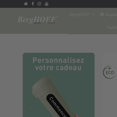
BergHOFF
🔴 Augu
Poin