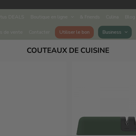
stus DEALS
Boutique en ligne
& Friends
Culina
Blog
ts de vente
Contacter
Utiliser le bon
Business
COUTEAUX DE CUISINE