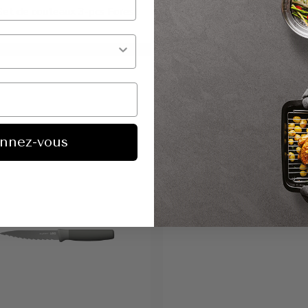
et de couteaux 3-pcs Forest
LEO Couteau à découper B
19cm
€34,95
€14,95
nnez-vous