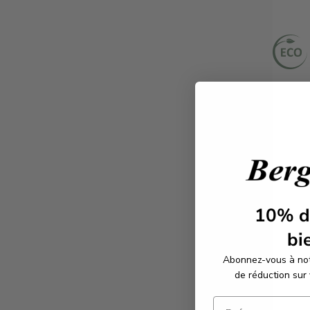
10%
d
bi
Abonnez-vous à not
de réduction sur