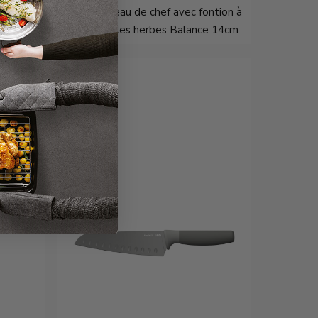
alance
LEO Couteau de chef avec fontion à
effeuiller les herbes Balance 14cm
€13,95