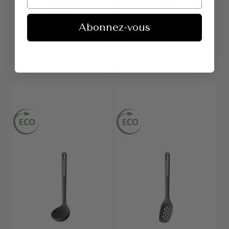
Abonnez-vous
Louche Personnalisée LEO
LEO Spatule Balance
– Graphite
À partir de
€29,95
À partir de
€16,95