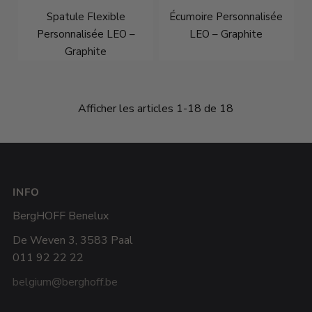
Spatule Flexible
Écumoire Personnalisée
Personnalisée LEO –
LEO – Graphite
Graphite
À partir de
€22,95
À partir de
€28,95
Afficher les articles 1-18 de 18
INFO
BergHOFF Benelux
De Weven 3, 3583 Paal
011 92 22 22
belgium@berghoff.be