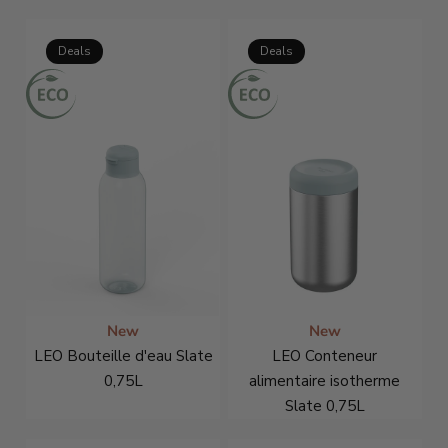
€28,46
€37,95
€28,46
€37,95
Deals
Deals
New
New
LEO Bouteille d'eau Slate
LEO Conteneur
0,75L
alimentaire isotherme
Slate 0,75L
€11,21
€14,95
€32,21
€42,95