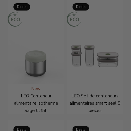
Deals
Deals
New
LEO Conteneur
LEO Set de conteneurs
alimentaire isotherme
alimentaires smart seal 5
Sage 0,35L
pièces
€23,21
€30,95
€64,46
€85,95
Deals
Deals