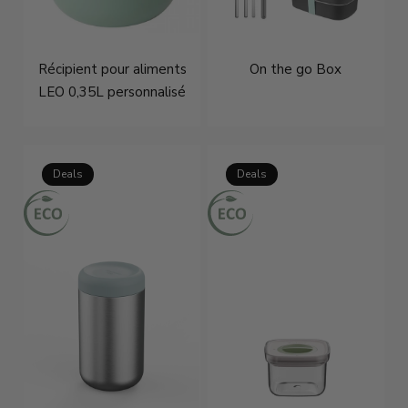
Récipient pour aliments
On the go Box
LEO 0,35L personnalisé
€29,21
€36,95
€99,95
€139,95
Deals
Deals