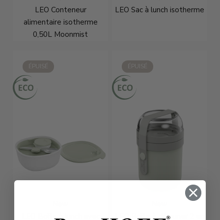
LEO Conteneur
LEO Sac à lunch isotherme
alimentaire isotherme
0,50L Moonmist
€23,96
€31,95
€11,21
€14,95
ÉPUISÉ
ÉPUISÉ
New
New
LEO Boîte à lunch avec
LEO Boîte à déjeuner 2 en