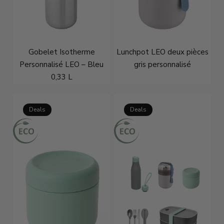
Gobelet Isotherme
Lunchpot LEO deux pièces
Personnalisé LEO – Bleu
gris personnalisé
0,33 L
€29,96
€37,95
€21,71
€26,95
Deals
Deals