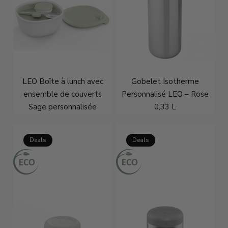
LEO Boîte à lunch avec
Gobelet Isotherme
ensemble de couverts
Personnalisé LEO – Rose
Sage personnalisée
0,33 L
€32,96
€41,95
€29,96
€37,95
Deals
Deals