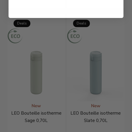
€22,46
€29,95
€28,46
€37,95
Deals
Deals
New
New
LEO Bouteille isotherme
LEO Bouteille isotherme
Sage 0,70L
Slate 0,70L