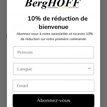
ensemble de couverts
1 Sage
Sage
10%
de réduction de
€26,96
€35,95
€15,71
€20,95
bienvenue
Deals
Deals
Abonnez-vous à notre newsletter et recevez 10%
de réduction sur votre première commande.
New
New
LEO Boîte à lunch Slate
LEO Set de 2 bols
Abonnez-vous
21,50 x 15,50 x 6,30cm