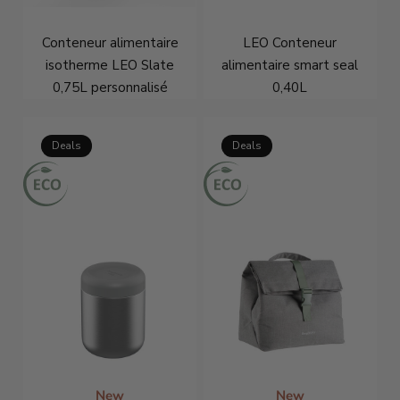
Conteneur alimentaire
LEO Conteneur
isotherme LEO Slate
alimentaire smart seal
0,75L personnalisé
0,40L
€38,21
€48,95
€8,21
€10,95
Deals
Deals
New
New