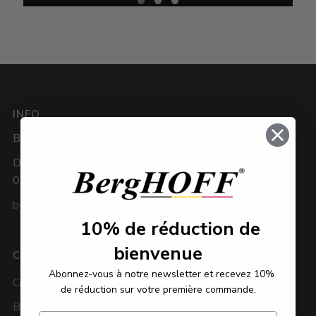
INFO
BergHOFF Benelux
De Weven 3, 3583 Paal
011 92 22 22
belgium@berghoff.be
10%
de réduction de
bienvenue
CATÉGORIES
SERVICE CLIENTS
Abonnez-vous à notre newsletter et recevez 10%
Couverts
Termes et conditions
de réduction sur votre première commande.
BBQ
Politique de confidentialité