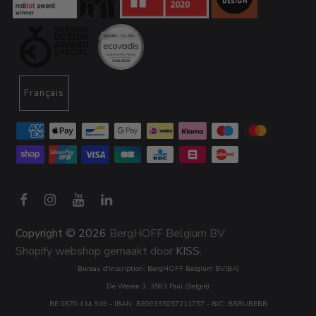
Français
Copyright © 2026
BergHOFF Belgium BV
Shopify webshop gemaakt door
KISS.
Bureau d'inscription: BergHOFF Belgium BV(BA)
De Weven 3, 3583 Paal (België)
BE 0870.414.949 - IBAN: BE09335057211757 - BIC: BBRUBEBB