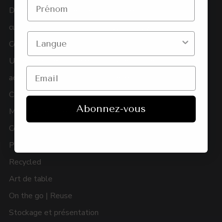
Downdraft Batteries de
Cookies
cuisine
Commander
Coffrets cadeaux
Paiement
Ustensiles de cuisine et
Expédition et livraison
accessoires
Revenir
Café & thé
Droit de rétractation
Abonnez-vous
Marmites et poêles
Garantie
Coutellerie
FAQ
Plats à four
Trouver un shop-in-shop
Recycled
Art de table
On the go | Reuse
Stockage et présentation