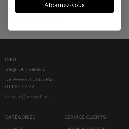
Abonnez-vous
Télécharger cette recette
INFO
BergHOFF Benelux
De Weven 3, 3583 Paal
011 92 22 22
belgium@berghoff.be
CATÉGORIES
SERVICE CLIENTS
Couverts
Termes et conditions