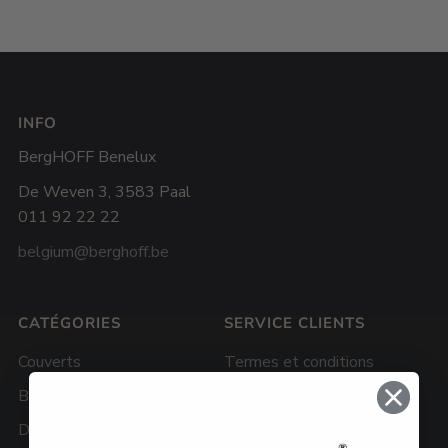
INFO
BergHOFF Benelux
De Weven 3, 3583 Paal
011 92 22 22
belgium@berghoff.be
CATÉGORIES
SERVICE CLIENTS
Couverts
Termes et conditions
BBQ
Politique de confidentialité
Downdraft Batteries de
Cookies