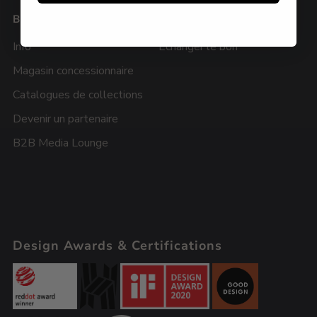
B2B
BON
Info
Échanger le bon
Magasin concessionnaire
Catalogues de collections
Devenir un partenaire
B2B Media Lounge
Design Awards & Certifications