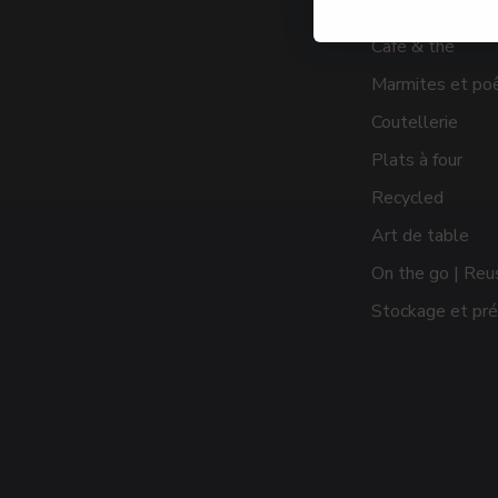
accessoires
Café & thé
Marmites et po
Coutellerie
Plats à four
Recycled
Art de table
On the go | Reu
Stockage et pré