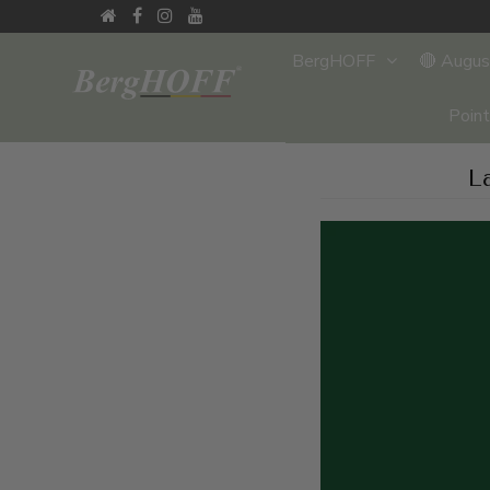
BergHOFF
🔴 Augu
Poin
L