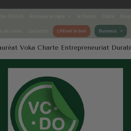
stus DEALS
Boutique en ligne
& Friends
Culina
Blog
ts de vente
Contacter
Utiliser le bon
Business
auréat Voka Charte Entrepreneuriat Durabl