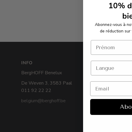
10%
d
bi
Abonnez-vous à not
de réduction sur
INFO
CATÉGORIES
BergHOFF Benelux
Couverts
De Weven 3, 3583 Paal
BBQ
011 92 22 22
Downdraft Batt
belgium@berghoff.be
cuisine
Abo
Coffrets cadeau
Ustensiles de cu