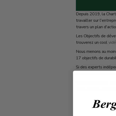
Depuis 2019, la Chart
travailler sur l'entre
travers un plan d'actio
Les Objectifs de déve
trouverez un cool
vid
Nous menons au moins 
17 objectifs de durabi
Si des experts indépe
l'évaluation annuelle, 
Quiconque réalise des
Unies recevra égaleme