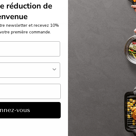
e réduction de
Plus de publications
envenue
←
Publication précédente
Publication suivante
→
re newsletter et recevez 10%
 votre première commande.
SERVICE CLIENTS
B2B
Termes et conditions
Info
Politique de confidentialité
Magasin co
eries de
Cookies
Catalogues
Commander
Devenir un
nnez-vous
x
Paiement
B2B Media
isine et
Expédition et livraison