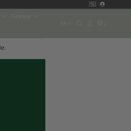
Durabilité
FR
0
e.