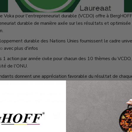
e Voka pour l'entrepreneuriat durable (VCDO) offre à BergHOFF 
preneuriat durable de manière axée sur les résultats et optimisé
n.
loppement durable des Nations Unies fournissent le cadre univers
éo
avec plus d'infos
1 action par année civile pour chacun des 10 thèmes du VCDO, à
lité de l'ONU.
ndants donnent une appréciation favorable du résultat de chaque
nous recevons un certificat annuel.
 actions pendant 3 ans dans le cadre de chaque objectif de durab
nt le certificat UNITAR internationalement reconnu de Cifal F