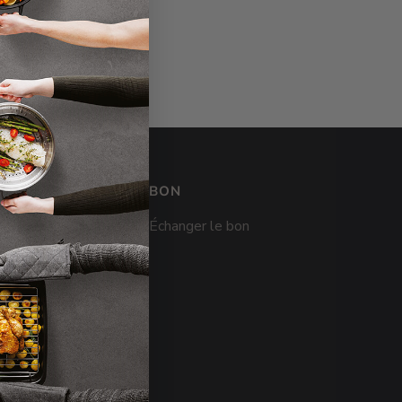
BON
Échanger le bon
ncessionnaire
 de collections
 partenaire
 Lounge