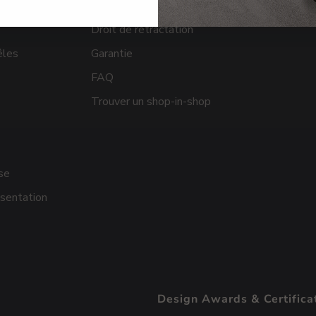
Revenir
Droit de rétractation
êles
Garantie
FAQ
Trouver un shop-in-shop
se
sentation
Design Awards & Certifica