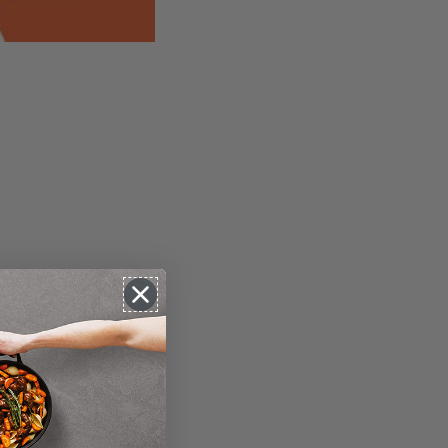
...
rs aan het woord"