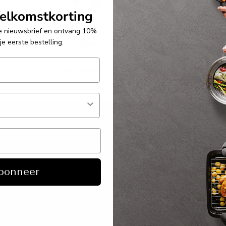
lkomstkorting
e nieuwsbrief en ontvang 10%
je eerste bestelling.
Meer berichten
←
Vorig bericht
Volgend bericht
→
ËN
KLANTENDIENST
B2B
Algemene voorwaarden
Info
bonneer
Privacy policy
Dealer s
okpotten
Cookies
Collectie 
Bestellen
Verkoopp