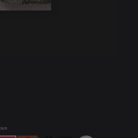
a Lounge
ten