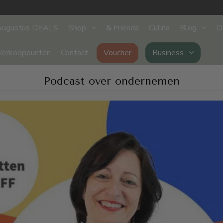
Augustus DEALS
Shop
& Friends
Culina
Blog
D
Verkooppunten
Contact
Voucher
Business
Podcast over ondernemen