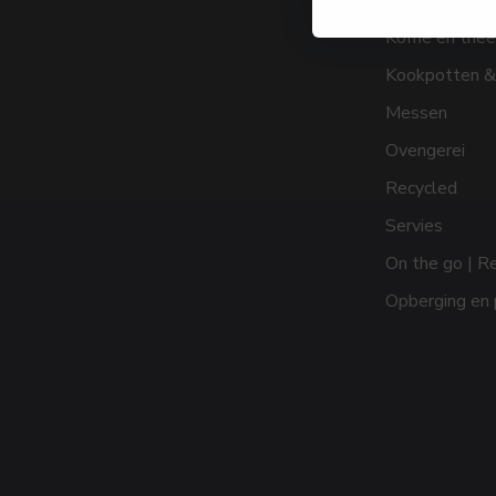
Keukenaccess
Koffie en thee
Kookpotten &
Messen
Ovengerei
Recycled
Servies
On the go | R
Opberging en 