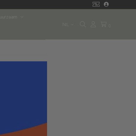
uurzaam
NL
0