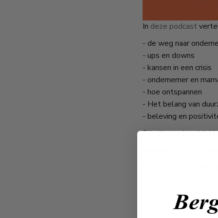
In
deze podcast
vertel
- de weg naar ondern
- ups en downs
- kansen in een crisis
- ondernemer en mama
- hoe ontspannen
- Het belang van du
- beleving en positivite
Dit alles gebundeld in
Bedankt VOKA Limbur
Wat zijn jouw ondern