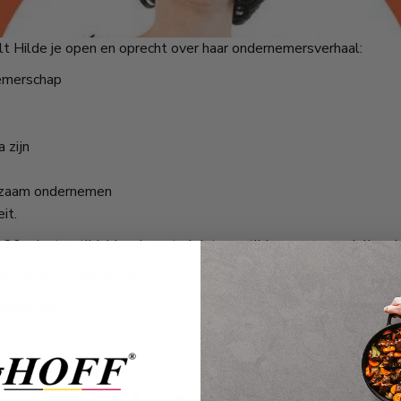
t Hilde je open en oprecht over haar ondernemersverhaal:
emerschap
 zijn
urzaam ondernemen
it.
 20 minuten tijd. Ideaal om te luisteren tijdens een wandeling dus
g om te mogen deelnemen aan de 2de podcast van "onderneme
emerstips?