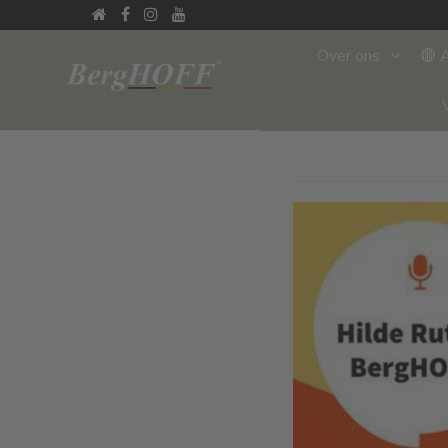
Over ons
🔴 