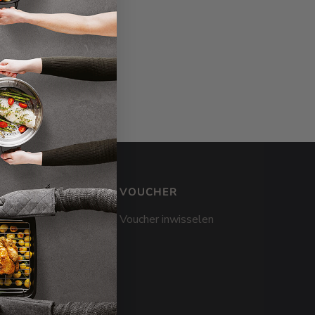
VOUCHER
Voucher inwisselen
hop
catalogi
unt worden