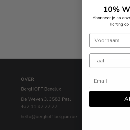
10% We
Abonneer je op onz
korting op 
OVER
CATEGORIE
BergHOFF Benelux
Bestek
A
De Weven 3, 3583 Paal
BBQ
+32 11 92 22 22
Downdraftko
hello@berghoff-belgium.be
Geschenksets