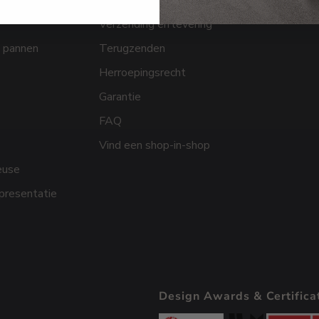
oires
Betaling
B2B Medi
Verzending en levering
 pannen
Terugzenden
Herroepingsrecht
Garantie
FAQ
Vind een shop-in-shop
euse
presentatie
Design Awards & Certifica