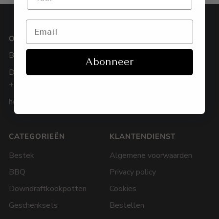
OVER
BergHOFF Benelux
Abonneer
De Weven 3, 3583 Paal
+32 11 92 22 22
hello@berghoff-belgium.be
CATEGORIEËN
KLANTENDIENST
Bestek
Algemene voorwaarden
BBQ
Privacy policy
Downdraftkookpotten
Cookies
Geschenksets
Bestellen