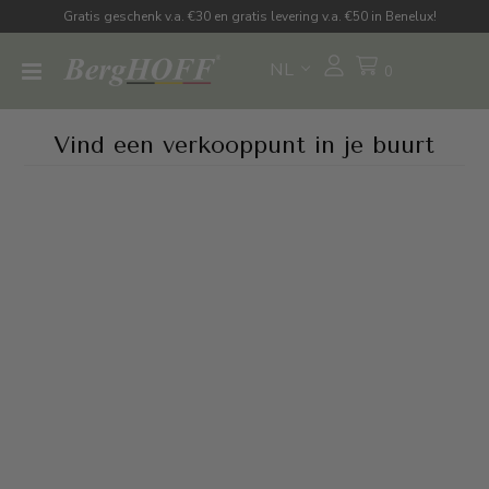
Gratis geschenk v.a. €30 en gratis levering v.a. €50 in Benelux!
NL
0
Vind een verkooppunt in je buurt