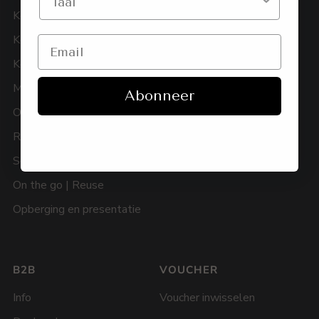
Keukenaccessoires
Betaling
Koffie en thee
Verzending en levering
Kookpotten & pannen
Terugzenden
Messen
Herroepingsrecht
Abonneer
Ovengerei
Garantie
Recycled
FAQ
Servies
Vind een shop-in-shop
On the go | Reuse
Opberging en presentatie
B2B
VOUCHER
Info
Voucher inwisselen