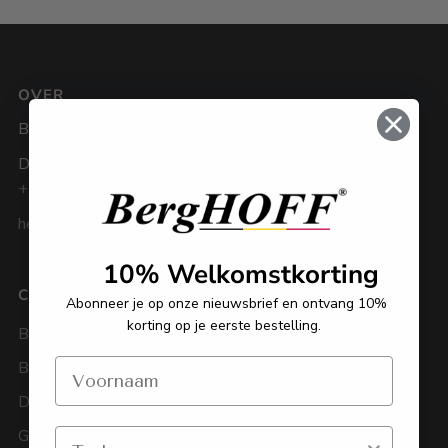
OVER
BergHOFF Benelux
De Weven 3, 3583 Paal
+32 11 92 22 22
hello@berghoff-belgium.be
10% Welkomstkorting
CATEGORIEËN
KLANTENDIENST
Abonneer je op onze nieuwsbrief en ontvang 10%
korting op je eerste bestelling.
Bestek
Algemene voorwaarden
BBQ
Privacy policy
Downdraftkookpotten
Cookies
Geschenksets
Bestellen