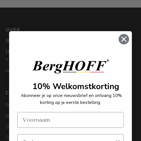
OVER
BergHOFF Benelux
De Weven 3, 3583 Paal
+32 11 92 22 22
hello@berghoff-belgium.be
10% Welkomstkorting
CATEGORIEËN
KLANTENDIENST
Abonneer je op onze nieuwsbrief en ontvang 10%
korting op je eerste bestelling.
Bestek
Algemene voorwaarden
BBQ
Privacy policy
Downdraftkookpotten
Cookies
Geschenksets
Bestellen