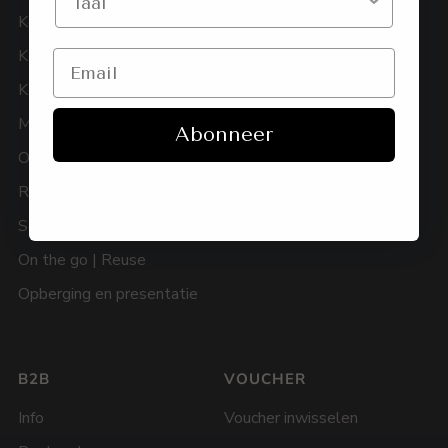
Keukenaccessoires
Betaling
Koffie en thee
Verzending en levering
Kookpotten & pannen
Terugzenden
Messen
Herroepingsrecht
Abonneer
Ovengerei
Garantie
Recycled
FAQ
Servies
Vind een shop-in-shop
On the go | Reuse
Opberging en presentatie
B2B
VOUCHER
Info
Voucher inwisselen