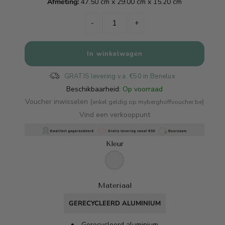
Afmeting:
47.50 cm x 29.00 cm x 15.20 cm
-
+
GRATIS levering v.a. €50 in Benelux
Beschikbaarheid:
Op voorraad
Voucher inwisselen (
)
enkel geldig op myberghoffvoucher.be
Vind een verkooppunt
Kleur
Materiaal
GERECYCLEERD ALUMINIUM
Gerecycleerd aluminium