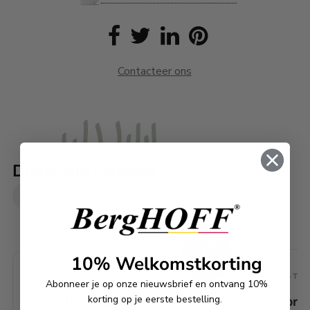
Contacteer ons
Duurzaam vandaag
8 aug · iedere dag een nieuwe eco-tip
08
10% Welkomstkorting
AUG
TIP
ECO-TIP
ECO-TIP
Abonneer je op onze nieuwsbrief en ontvang 10%
korting op je eerste bestelling.
Vries basilicum in met
Gebrui