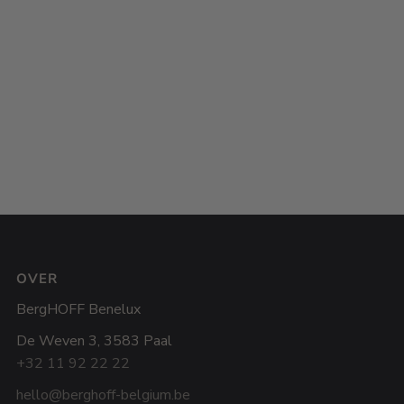
OVER
BergHOFF Benelux
De Weven 3, 3583 Paal
+32 11 92 22 22
hello@berghoff-belgium.be