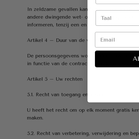
In zeldzame gevallen kan het voorkomen dat 
andere dwingende wet- of regelgeving moet o
informeren, tenzij een en ander aan wettelijke
Artikel 4 – Duur van de verwerking
De persoonsgegevens worden door ons bewaard 
A
in functie van de contractuele relatie tusse
Artikel 5 – Uw rechten
5.1. Recht van toegang en inzage:
U heeft het recht om op elk moment gratis ke
maken.
5.2. Recht van verbetering, verwijdering en bep