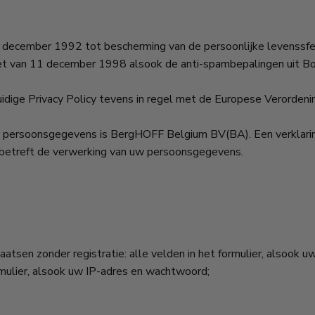
ecember 1992 tot bescherming van de persoonlijke levenssfee
et van 11 december 1998 alsook de anti-spambepalingen uit B
dige Privacy Policy tevens in regel met de Europese Verorden
w persoonsgegevens is BergHOFF Belgium BV(BA). Een verklarin
 betreft de verwerking van uw persoonsgegevens.
laatsen zonder registratie: alle velden in het formulier, alsook u
formulier, alsook uw IP-adres en wachtwoord;