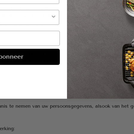
BergHOFF Belgium BV(BA) uw persoonsgegevens ingevolge
nthullen. BergHOFF Belgium BV(BA) zal in redelijkheid p
 beperkingen onderhevig is.
en verwerkt voor een periode die noodzakelijk is in fun
bonneer
n BergHOFF Belgium BV(BA) en u.
nnis te nemen van uw persoonsgegevens, alsook van het g
erking: