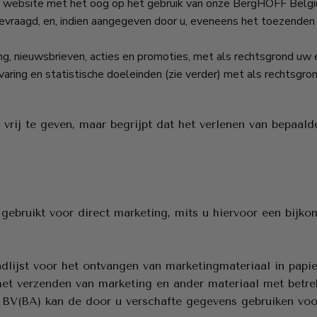
e website met het oog op het gebruik van onze BergHOFF Belg
evraagd, en, indien aangegeven door u, eveneens het toezenden 
ng, nieuwsbrieven, acties en promoties, met als rechtsgrond uw
varing en statistische doeleinden (zie verder) met als rechtsgr
vrij te geven, maar begrijpt dat het verlenen van bepaal
ebruikt voor direct marketing, mits u hiervoor een bijko
dlijst voor het ontvangen van marketingmateriaal in pap
et verzenden van marketing en ander materiaal met betr
BV(BA) kan de door u verschafte gegevens gebruiken vo