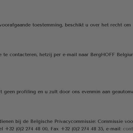
voorafgaande toestemming, beschikt u over het recht om 
e te contacteren, hetzij per e-mail naar BergHOFF Belgi
 geen profiling en u zult door ons evenmin aan geautoma
e dienen bij de Belgische Privacycommissie: Commissie vo
el +32 (0)2 274 48 00, Fax +32 (0)2 274 48 35, e-mail:
con