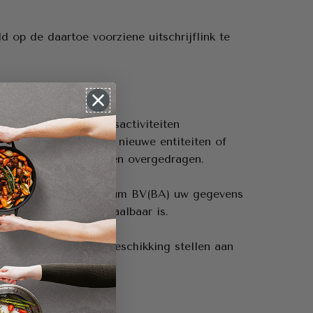
 op de daartoe voorziene uitschrijflink te
rbij zij haar bedrijfsactiviteiten
 dat uw gegevens aan nieuwe entiteiten of
den uitgevoerd, worden overgedragen.
eit dat BergHOFF Belgium BV(BA) uw gegevens
ch of commercieel haalbaar is.
s commercieel ter beschikking stellen aan