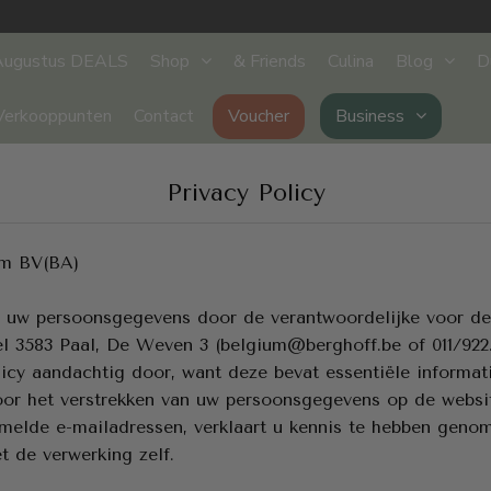
Augustus DEALS
Shop
& Friends
Culina
Blog
D
Verkooppunten
Contact
Voucher
Business
Privacy Policy
um BV(BA)
van uw persoonsgegevens door de verantwoordelijke voor 
l 3583 Paal, De Weven 3 (belgium@berghoff.be of 011/922.
icy aandachtig door, want deze bevat essentiële inform
oor het verstrekken van uw persoonsgegevens op de websi
rmelde e-mailadressen
, verklaart u kennis te hebben geno
t de verwerking zelf.