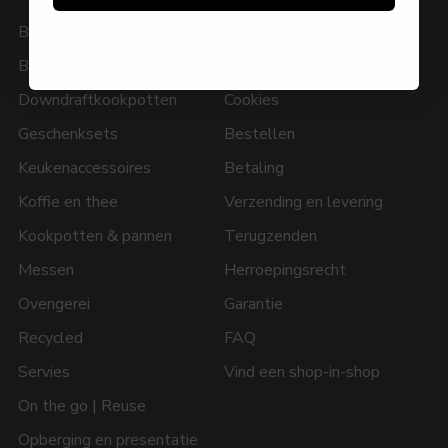
Bestek
Algemene voorwaarden
BBQ
Privacy policy
Downdraftkookpotten
Cookies
Geschenksets
Bestellen
Keukenaccessoires
Betaling
Koffie en thee
Verzending en levering
Kookpotten & pannen
Terugzenden
Messen
Herroepingsrecht
Ovengerei
Garantie
Recycled
FAQ
Servies
Vind een shop-in-shop
On the go | Reuse
Opberging en presentatie