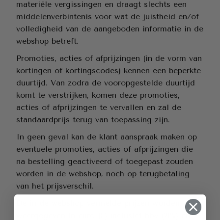
materiële vergissingen en draagt slechts een
middelenverbintenis voor wat de juistheid en/of
volledigheid van de aangeboden informatie in de
webshop betreft.
Promoties, acties of afprijzingen (in de vorm van
kortingen of kortingscodes) kennen een beperkte
duurtijd. Van zodra de vooropgestelde duurtijd
komt te verstrijken, komen deze promoties,
acties of afprijzingen te vervallen en zal de
standaardprijs terug van toepassing zijn.
In geen geval kan de klant aanspraak maken op
eventuele promoties, acties of afprijzingen die
na bestelling geactiveerd of toegepast zouden
worden in de webshop, noch op terugbetaling
van het prijsverschil.
De in de webshop vermelde prijzen worden
weergegeven in euro (€) inclusief btw (21%) en