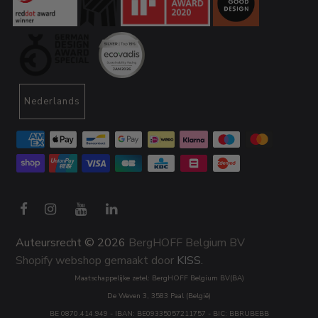
Nederlands
Auteursrecht © 2026
BergHOFF Belgium BV
Shopify webshop gemaakt door
KISS.
Maatschappelijke zetel: BergHOFF Belgium BV(BA)
De Weven 3, 3583 Paal (België)
BE 0870.414.949 - IBAN: BE09335057211757 - BIC: BBRUBEBB