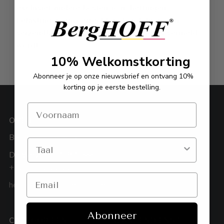
exclusief andere kosten (o.a. heffingen,
belastingen, invoerrechten, handelings- en
verzendkosten), tenzij expliciet anders vermeld
wordt.
10% Welkomstkorting
Abonneer je op onze nieuwsbrief en ontvang 10%
korting op je eerste bestelling.
OVER
BergHOFF Benelux
De Weven 3, 3583 Paal
+32 11 92 22 22
hello@berghoff-belgium.be
Abonneer
CATEGORIEËN
KLANTENDIENST