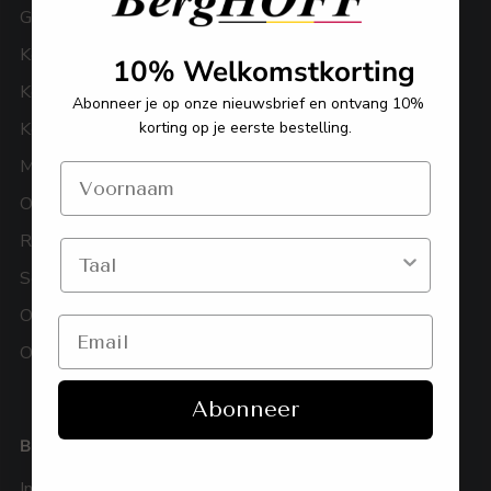
Geschenksets
Bestellen
Keukenaccessoires
Betaling
10% Welkomstkorting
Koffie en thee
Verzending en levering
Abonneer je op onze nieuwsbrief en ontvang 10%
Kookpotten & pannen
Terugzenden
korting op je eerste bestelling.
Messen
Herroepingsrecht
Ovengerei
Garantie
Recycled
FAQ
Servies
Vind een shop-in-shop
On the go | Reuse
Opberging en presentatie
Abonneer
B2B
VOUCHER
Info
Voucher inwisselen