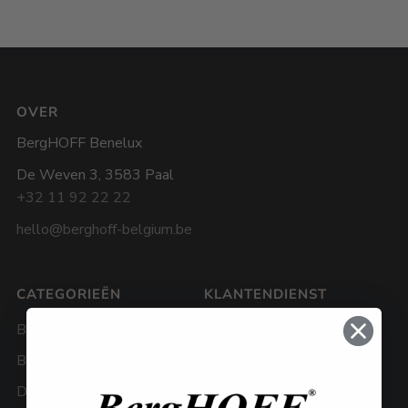
OVER
BergHOFF Benelux
De Weven 3, 3583 Paal
+32 11 92 22 22
hello@berghoff-belgium.be
CATEGORIEËN
KLANTENDIENST
Bestek
Algemene voorwaarden
BBQ
Privacy policy
Downdraftkookpotten
Cookies