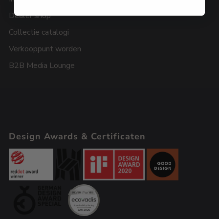
Dealer shop
Collectie catalogi
Verkooppunt worden
B2B Media Lounge
Design Awards & Certificaten