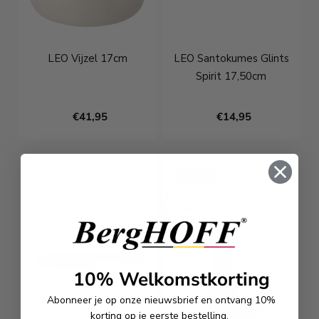
LEO Vijzel 17cm
LEO Santokumes Glints
Spirit 17,50cm
€41,95
€14,95
Deals
10% Welkomstkorting
Abonneer je op onze nieuwsbrief en ontvang 10%
korting op je eerste bestelling.