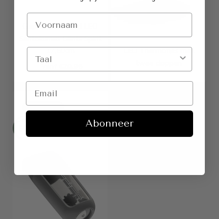
Gepersonaliseerd LEO
Santokumes Glints Spirit
17,50cm
LEO Thermofles met
twee doppen
Vanf €20,95
€23,21
€30,95
UIT STOCK
Abonneer