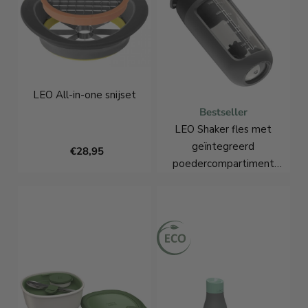
LEO All-in-one snijset
Bestseller
LEO Shaker fles met
geïntegreerd
€28,95
poedercompartiment
0,50L
€21,95