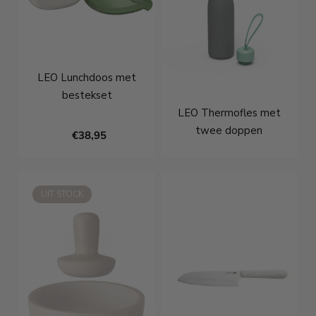
LEO Lunchdoos met
bestekset
LEO Thermofles met
twee doppen
€38,95
€30,95
UIT STOCK