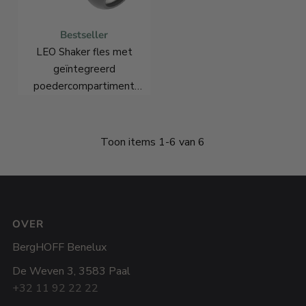
Bestseller
LEO Shaker fles met
geïntegreerd
poedercompartiment
0,50L
€16,46
€21,95
Toon items 1-6 van 6
OVER
BergHOFF Benelux
De Weven 3, 3583 Paal
+32 11 92 22 22